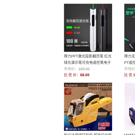
得力PPT激光投影翻页笔 红光
得力无
绿光演示笔可充电遥控笔电子
PT遥
教鞭笔
市场价：
180.00
投影笔
市场价
比 优 价：
88.00
比 优 