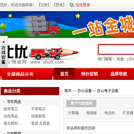
您好，欢迎光临商城！ 【
注册
】 【
登录
】
信任登录
热门搜索：
优盘
|
D
首页
特价促销
品牌导航
商品分类
首页
>>
办公设备
>>
办公电子设备
书写用品
按子分类选择
使用笔芯
不用笔芯
计算器
电插板
电话机
扩音器
涂改用品
绘图画笔
墨水颜料
笔袋 文具盒
按品牌和属性选择