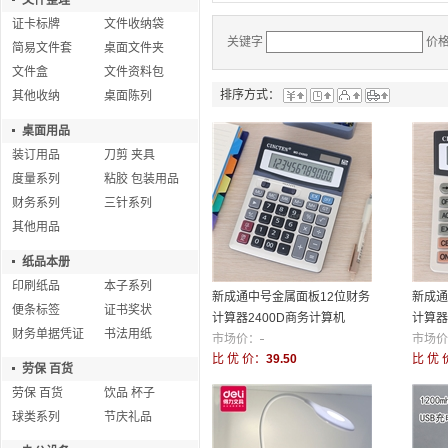
文件整理
证卡标牌
文件收纳袋
关键字
价
简易文件套
桌面文件夹
文件盒
文件资料包
排序方式：
其他收纳
桌面陈列
桌面用品
装订用品
刀剪 夹具
度量系列
粘胶 包装用品
财务系列
三针系列
其他用品
纸品本册
印刷纸品
本子系列
新成通中号金属面板12位财务
新成通
便条标签
证书奖状
计算器2400D商务计算机
计算器
财务单据凭证
书法用纸
市场价：
-
算机
市场价
比 优 价：
39.50
比 优 
劳保 百货
劳保 百货
饮品 杯子
球类系列
节庆礼品