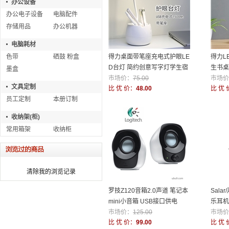
办公设备
办公电子设备
电脑配件
存储用品
办公机器
电脑耗材
色带
硒鼓 粉盒
得力桌面带笔座充电式护眼LE
得力L
D台灯 简约创意写字灯学生宿
生书桌
墨盒
舍小夜灯
市场价：
75.00
字灯
市场价
文具定制
比 优 价：
48.00
比 优 
员工定制
本册订制
收纳架(柜)
常用箱架
收纳柜
清除我的浏览记录
罗技Z120音箱2.0声道 笔记本
Sala
mini小音箱 USB接口供电
乐耳机
市场价：
125.00
市场价
比 优 价：
99.00
比 优 