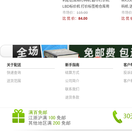
利必达双排打码机 超市打价机
MX5
LBD标价机 打价标签枪仓库用
码机 
品
市场价：
115.00
市场价
比 优 价：
84.00
比 优 
关于配送
新手指南
客户
快递查询
结算方式
投诉
送货范围
公司简介
客户
联系我们
退货条款