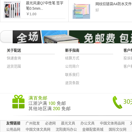
晨光风速Q7中性笔 签字
经济装11孔透明活页文件
笔0.5mm...
好
￥
1.00
网纹拉链袋A4防水文件袋
好
关于配送
新手指南
客户
快递查询
结算方式
投诉
送货范围
公司简介
客户
联系我们
退货条款
友情链接
广州批发
必途网
晨光文具
办公文具
中国文体用品网
公用品网
中国文体文具网
沈阳奥玛办公
金碟配套商城
国际文仪网