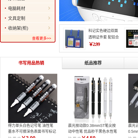
电脑耗材
文具定制
收纳架(柜)
科记实色硬边双面
透明证件套 配铝合
查看更多>>
金方头胸卡绳套装
￥
2.99
厂牌员工证件
书写用品热销
纸品推荐
得力单头白色记号笔 油性笔
晨光按动款0.38mmST笔尖按
晨光
墨水不可擦深色表面书写标记
动中性笔 优品秒干黑色水性笔
0.5
书写文具