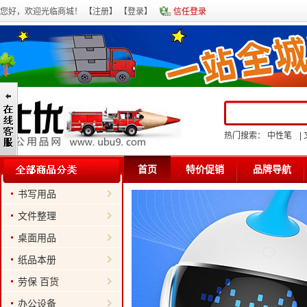
您好，欢迎光临商城！ 【
注册
】 【
登录
】
信任登录
热门搜索：
中性笔
|
首页
特价促销
品牌导航
书写用品
文件整理
桌面用品
纸品本册
劳保 百货
办公设备