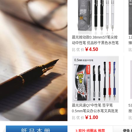
晨光按动款0.38mmST笔尖按
1
动中性笔 优品秒干黑色水性笔
臻
书写文具
色
￥
4.50
比 优 价
比
晨光风速Q7中性笔 签字笔
5
0.5mm笔尖办公水笔文具批发
按
￥
1.00
比 优 价
比
3 软抄 线圈本 推荐
便条