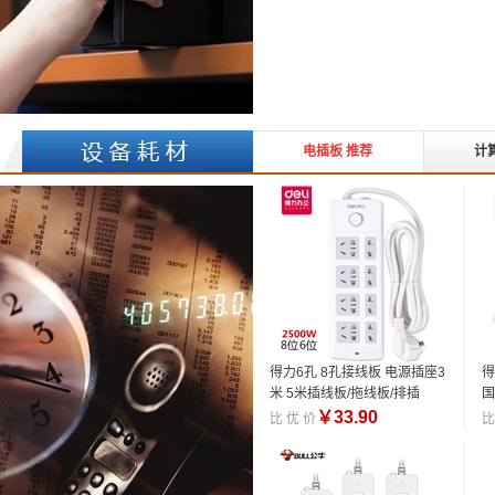
电插板 推荐
计
得力6孔 8孔接线板 电源插座3
得
米 5米插线板/拖线板/排插
国
接
￥
33.90
比 优 价
比