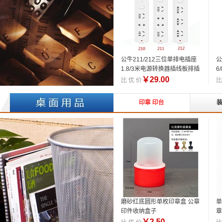
公牛211/212三位单排电插座
公
1.8/3米电源转换器插线板排插
6
板
￥
29.00
比 优 价
比
印章 印台
磨砂红底圆形单枚印章盒 公章
单
印件收纳盒子
章
￥
2.50