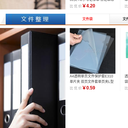
习本子
￥
4.20
比 优 价
比
文件袋
文
A4透明单页文件保护套E310
透
单片夹 双页文件套单页夹L型
袋
夹
￥
0.59
比 优 价
比