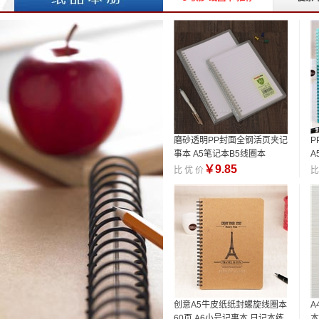
磨砂透明PP封面全钢活页夹记
P
事本 A5笔记本B5线圈本
A
公
￥
9.85
比 优 价
比
创意A5牛皮纸纸封螺旋线圈本
A
60页 A6小号记事本 日记本练
本