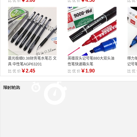
￥
3.00
￥
4.50
比 优 价
比 优 价
比 优
晨光极细0.38财务笔水笔芯 文
英雄双头记号笔880大双头油
得力单
具 中性笔AGP63201
性笔快递箱头笔
记号
具批
￥
2.45
￥
1.90
比 优 价
比 优 价
比 优