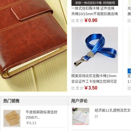
一体式挂扣胸卡绳 证件挂绳
光
吊绳10/15mm不易脱扣展会绳
展
可定制
制
￥
0.90
比 优 价
比
精美双线纹尼龙胸卡绳15mm
定
会议证件工卡挂绳比优网可定
1
经济装11孔透明活页文件
做
￥
3.50
比 优 价
比
好
热门销售
用户评论
网纹拉链袋A4防水文件袋
牛皮纸邮政标准信封
好
2\5\6\7\...
￥
0.13