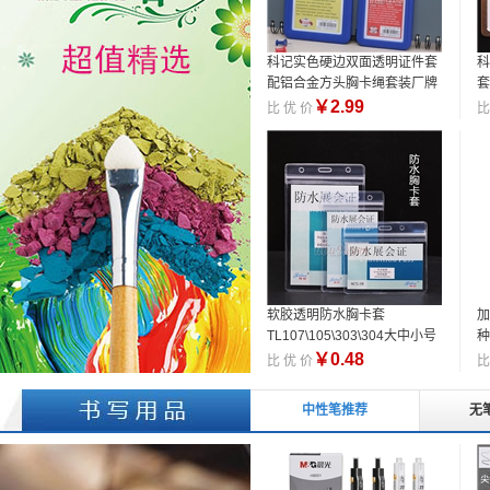
科记实色硬边双面透明证件套
科
配铝合金方头胸卡绳套装厂牌
套
员工证件
￥
2.99
比 优 价
比
软胶透明防水胸卡套
加
TL107\105\303\304大中小号
种
证件卡套工作牌员工证
￥
0.48
比 优 价
比
中性笔推荐
无