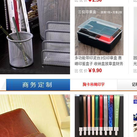
比 优 价
比
多功能带印泥台3位印章盒 惠
圆
峰印鉴盒子 收纳盒放章盒财务
光
盒
￥
9.90
比 优 价
比
胸卡吊绳印字
记