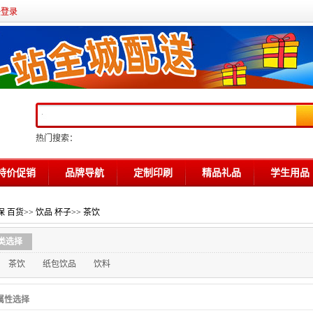
任登录
热门搜索：
特价促销
品牌导航
定制印刷
精品礼品
学生用品
保 百货
>>
饮品 杯子
>>
茶饮
类选择
茶饮
纸包饮品
饮料
属性选择