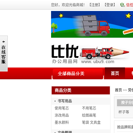
您好，欢迎光临商城！ 【
注册
】 【
登录
】
信
首页
商品分类
首页
>>
劳
书写用品
按子分
使用笔芯
不用笔芯
杯子等
涂改用品
绘图画笔
墨水颜料
笔袋 文具盒
按品牌和