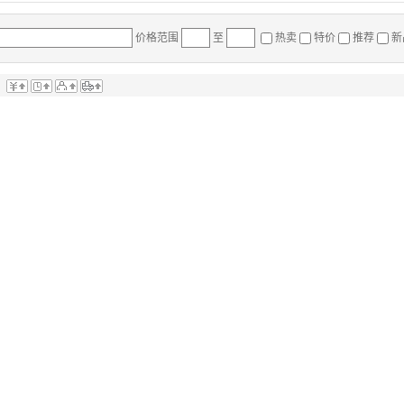
价格范围
至
热卖
特价
推荐
新
：