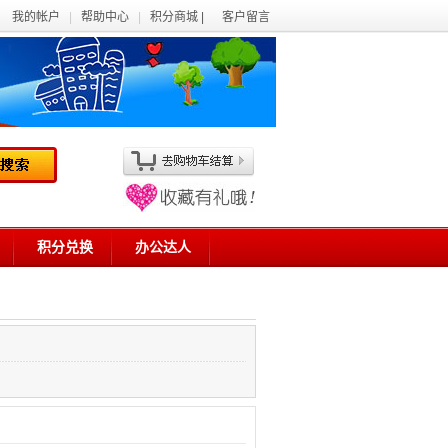
我的帐户
|
帮助中心
|
积分商城 |
客户留言
积分兑换
办公达人