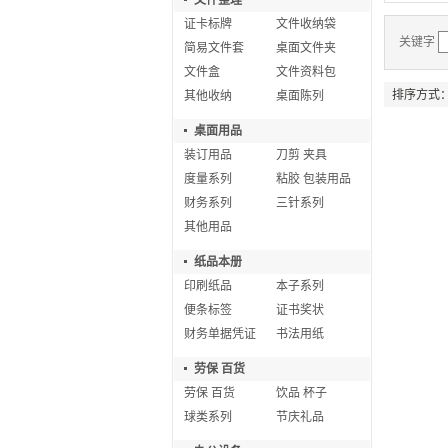
文件整理
证卡标牌
文件收纳袋
关键字
简易文件套
桌面文件夹
文件盒
文件资料包
排序方式
其他收纳
桌面陈列
桌面用品
装订用品
刀剪 夹具
度量系列
粘胶 包装用品
财务系列
三针系列
其他用品
纸品本册
印刷纸品
本子系列
便条标签
证书奖状
财务单据凭证
书法用纸
劳保 百货
劳保 百货
饮品 杯子
球类系列
节庆礼品