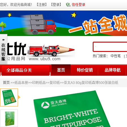
您好，欢迎光临商城！ 【
注册
】 【
登录
】
信任登录
热门搜索：
中性笔
|
首页
特价促销
品牌导航
首页
>>
纸品本册
>>
印刷纸品
>>
复印纸
>>亚太A3 80g复印纸森博500张装白纸