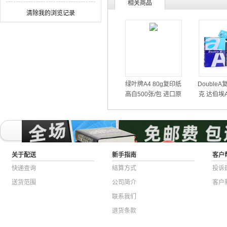
相关商品
清除我的浏览记录
绿叶牌A4 80g复印纸
DoubleA
高白500张/包 进口原
克 达伯埃
浆纸品
原木桨不卡
关于配送
新手指南
客户
快递查询
结算方式
投诉
送货范围
公司简介
客户
联系我们
退货条款